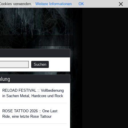
r Cookies verwenden.
Weitere Informationen
OK
nstagram
Impressum / Datenschutz
hlung
RELOAD FESTIVAL :: Vollbedienung
in Sachen Metal, Hardcore und Rock
ROSE TATTOO 2026 :: One Last
Ride, eine letzte Rose Tattour