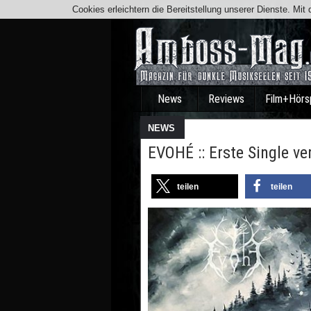
Cookies erleichtern die Bereitstellung unserer Dienste. Mi
News
Reviews
Film+Hörs
NEWS
EVOHÉ :: Erste Single ve
teilen
teilen