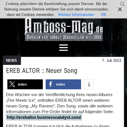
Cookies erleichtern die Bereitstellung unserer Dienste. Mit der
Team
Kontakt
Facebook
Instagram
Nutzung unserer Dienste erklären Sie sich damit einverstanden,
Impressum / Datenschutz
dass wir Cookies verwenden.
Weitere Informationen
OK
NEWS
7. Juli 2013
EREB ALTOR :: Neuer Song
teilen
teilen
Drei Wochen vor der Veröffentlichung ihres neuen Albums
„Fire Meets Ice“, enthüllen EREB ALTOR einen weiteren
neuen Song: „My Ravens“. Den Song, sowie alle weiteren
Informationen zum Pre-Order findet ihr auf folgender Seite:
http://erebaltor.businesscatalyst.com/
EREB ALTOR konnten kürzlich die Aufnahmen zu ihrem