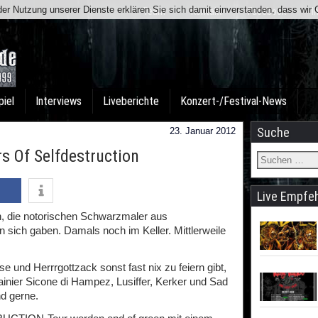
t der Nutzung unserer Dienste erklären Sie sich damit einverstanden, dass wi
Team
Kontakt
Facebook
I
piel
Interviews
Liveberichte
Konzert-/Festival-News
Suche
23. Januar 2012
s Of Selfdestruction
Live Empfe
en, die notorischen Schwarzmaler aus
 sich gaben. Damals noch im Keller. Mittlerweile
e und Herrrgottzack sonst fast nix zu feiern gibt,
inier Sicone di Hampez, Lusiffer, Kerker und Sad
d gerne.