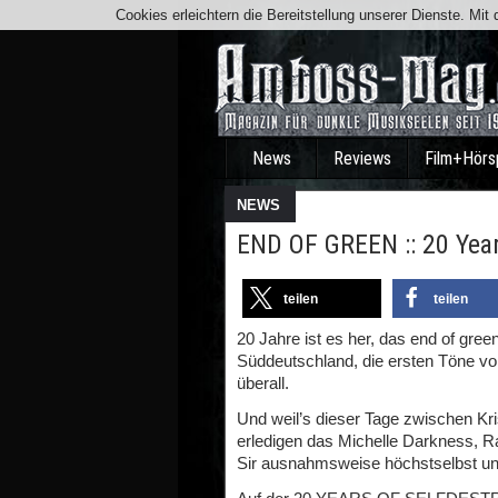
Cookies erleichtern die Bereitstellung unserer Dienste. Mi
News
Reviews
Film+Hörs
NEWS
END OF GREEN :: 20 Year
teilen
teilen
20 Jahre ist es her, das end of gre
Süddeutschland, die ersten Töne von
überall.
Und weil’s dieser Tage zwischen Kris
erledigen das Michelle Darkness, Ra
Sir ausnahmsweise höchstselbst un