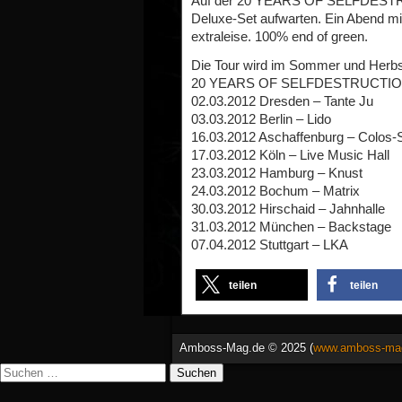
Auf der 20 YEARS OF SELFDESTRU
Deluxe-Set aufwarten. Ein Abend mit
extraleise. 100% end of green.
Die Tour wird im Sommer und Herbst
20 YEARS OF SELFDESTRUCTI
02.03.2012 Dresden – Tante Ju
03.03.2012 Berlin – Lido
16.03.2012 Aschaffenburg – Colos-
17.03.2012 Köln – Live Music Hall
23.03.2012 Hamburg – Knust
24.03.2012 Bochum – Matrix
30.03.2012 Hirschaid – Jahnhalle
31.03.2012 München – Backstage
07.04.2012 Stuttgart – LKA
teilen
teilen
Amboss-Mag.de © 2025 (
www.amboss-ma