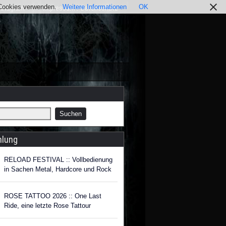
r Cookies verwenden.
Weitere Informationen
OK
nstagram
Impressum / Datenschutz
hlung
RELOAD FESTIVAL :: Vollbedienung
in Sachen Metal, Hardcore und Rock
ROSE TATTOO 2026 :: One Last
Ride, eine letzte Rose Tattour