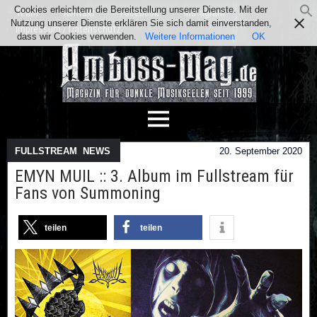
Cookies erleichtern die Bereitstellung unserer Dienste. Mit der
Team
Kontakt
Facebook
Instagram
Nutzung unserer Dienste erklären Sie sich damit einverstanden,
Impressum / Datenschutz
dass wir Cookies verwenden.
Weitere Informationen
OK
FULLSTREAM
,
NEWS
20. September 2020
EMYN MUIL :: 3. Album im Fullstream für
Fans von Summoning
teilen
teilen