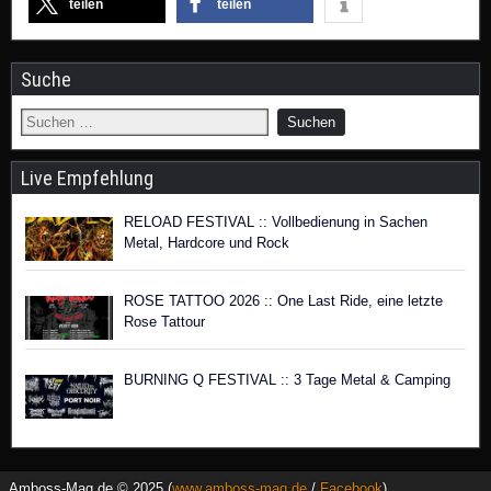
teilen
teilen
Suche
Live Empfehlung
RELOAD FESTIVAL :: Vollbedienung in Sachen
Metal, Hardcore und Rock
ROSE TATTOO 2026 :: One Last Ride, eine letzte
Rose Tattour
BURNING Q FESTIVAL :: 3 Tage Metal & Camping
Amboss-Mag.de © 2025 (
www.amboss-mag.de
/
Facebook
)