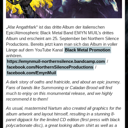
„Afar Angathfark“ ist das dritte Album der italienschen
Epic/Atmospheric Black Metal Band EMYN MUIL’s drittes
Album und erscheint am 25. September bei Northern Silence
Productions. Bereits jetzt kann man sich das Album in voller
Länge auf dem YouTube Kanal
Black Metal Promotion
anhören.
https://emynmuil-northernsilence.bandcamp.com
/
facebook.com/NorthernSilenceProductions
/
facebook.com/EmynMuil
A dark story of oaths and fratricide, and about an epic journey.
Fans of bands like Summoning or Caladan Brood will find
much to enjoy on this monumental release, and we highly
recommend it to them!
As usual, mastermind Nartum also created all graphics for the
album artwork and layout himself, resulting in a stunning 8-
panel digipack for the limited CD edition (first press with black
polycarbonate disc), a great looking album shirt as well as a