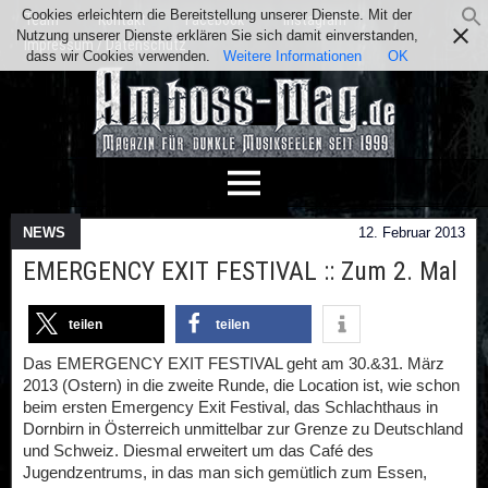
Cookies erleichtern die Bereitstellung unserer Dienste. Mit der
Team
Kontakt
Facebook
Instagram
Nutzung unserer Dienste erklären Sie sich damit einverstanden,
Impressum / Datenschutz
dass wir Cookies verwenden.
Weitere Informationen
OK
NEWS
12. Februar 2013
EMERGENCY EXIT FESTIVAL :: Zum 2. Mal
teilen
teilen
Das EMERGENCY EXIT FESTIVAL geht am 30.&31. März
2013 (Ostern) in die zweite Runde, die Location ist, wie schon
beim ersten Emergency Exit Festival, das Schlachthaus in
Dornbirn in Österreich unmittelbar zur Grenze zu Deutschland
und Schweiz. Diesmal erweitert um das Café des
Jugendzentrums, in das man sich gemütlich zum Essen,