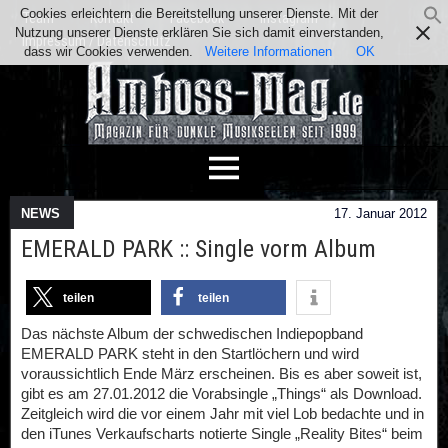
Cookies erleichtern die Bereitstellung unserer Dienste. Mit der
Team
Kontakt
Facebook
Instagram
Nutzung unserer Dienste erklären Sie sich damit einverstanden,
Impressum / Datenschutz
dass wir Cookies verwenden.
Weitere Informationen
OK
NEWS
17. Januar 2012
EMERALD PARK :: Single vorm Album
teilen
teilen
Das nächste Album der schwedischen Indiepopband
EMERALD PARK steht in den Startlöchern und wird
voraussichtlich Ende März erscheinen. Bis es aber soweit ist,
gibt es am 27.01.2012 die Vorabsingle „Things“ als Download.
Zeitgleich wird die vor einem Jahr mit viel Lob bedachte und in
den iTunes Verkaufscharts notierte Single „Reality Bites“ beim