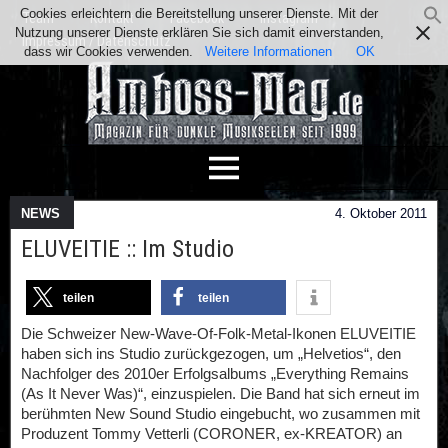
Cookies erleichtern die Bereitstellung unserer Dienste. Mit der
Team
Kontakt
Facebook
Instagram
Nutzung unserer Dienste erklären Sie sich damit einverstanden,
Impressum / Datenschutz
dass wir Cookies verwenden.
Weitere Informationen
OK
NEWS
4. Oktober 2011
ELUVEITIE :: Im Studio
teilen
teilen
Die Schweizer New-Wave-Of-Folk-Metal-Ikonen ELUVEITIE
haben sich ins Studio zurückgezogen, um „Helvetios“, den
Nachfolger des 2010er Erfolgsalbums „Everything Remains
(As It Never Was)“, einzuspielen. Die Band hat sich erneut im
berühmten New Sound Studio eingebucht, wo zusammen mit
Produzent Tommy Vetterli (CORONER, ex-KREATOR) an