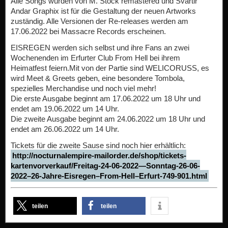
Alle Songs wurden von M. Stock remastered und Svartir
Andar Graphix ist für die Gestaltung der neuen Artworks
zuständig. Alle Versionen der Re-releases werden am
17.06.2022 bei Massacre Records erscheinen.
EISREGEN werden sich selbst und ihre Fans an zwei
Wochenenden im Erfurter Club From Hell bei ihrem
Heimatfest feiern.Mit von der Partie sind WELICORUSS, es
wird Meet & Greets geben, eine besondere Tombola,
spezielles Merchandise und noch viel mehr!
Die erste Ausgabe beginnt am 17.06.2022 um 18 Uhr und
endet am 19.06.2022 um 14 Uhr.
Die zweite Ausgabe beginnt am 24.06.2022 um 18 Uhr und
endet am 26.06.2022 um 14 Uhr.
Tickets für die zweite Sause sind noch hier erhältlich:
http://nocturnalempire-mailorder.de/shop/tickets-
kartenvorverkauf/Freitag-24-06-2022—Sonntag-26-06-
2022–26-Jahre-Eisregen–From-Hell–Erfurt-749-901.html
teilen
teilen