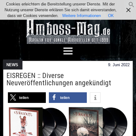
Cookies erleichtern die Bereitstellung unserer Dienste. Mit der
Team
Kontakt
Facebook
Instagram
Nutzung unserer Dienste erklären Sie sich damit einverstanden,
Impressum / Datenschutz
dass wir Cookies verwenden.
Weitere Informationen
OK
NEWS
9. Juni 2022
EISREGEN :: Diverse
Neuveröffentlichungen angekündigt
teilen
teilen