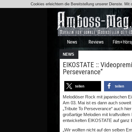
Cookies erleichtern die Bereitstellung unserer Dienste. Mi
News
Reviews
Film+Hörs
NEWS
EIKOSTATE :: Videoprem
Perseverance“
teilen
teilen
Melodiöser Rock mit japanischen Ei
Am 03. Mai ist es dann auch soweit 
„Tribute To Perseverance“ auch hie
großartige Melodien mit kraftvollem
entwickelten EIKOSTATE auf ganz 
„Wir wollten nicht auf den selben E