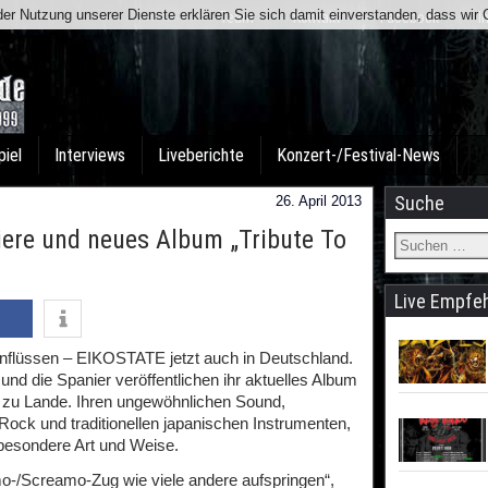
t der Nutzung unserer Dienste erklären Sie sich damit einverstanden, dass wi
Team
Kontakt
Facebook
I
piel
Interviews
Liveberichte
Konzert-/Festival-News
Suche
26. April 2013
iere und neues Album „Tribute To
Live Empfe
nflüssen – EIKOSTATE jetzt auch in Deutschland.
und die Spanier veröffentlichen ihr aktuelles Album
r zu Lande. Ihren ungewöhnlichen Sound,
 Rock und traditionellen japanischen Instrumenten,
besondere Art und Weise.
mo-/Screamo-Zug wie viele andere aufspringen“,