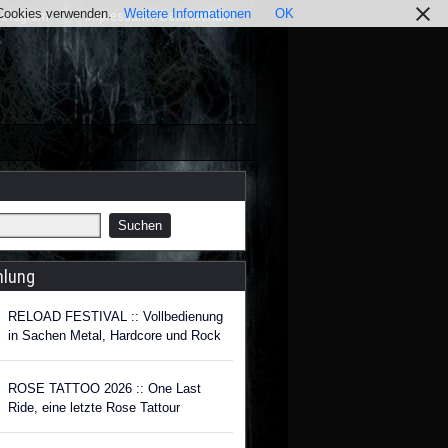
r Cookies verwenden.
Weitere Informationen
OK
nstagram
Impressum / Datenschutz
hlung
RELOAD FESTIVAL :: Vollbedienung
in Sachen Metal, Hardcore und Rock
ROSE TATTOO 2026 :: One Last
Ride, eine letzte Rose Tattour