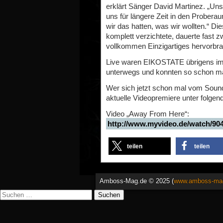
erklärt Sänger David Martinez. „Uns
uns für längere Zeit in den Probera
wir das hatten, was wir wollten.“ Di
komplett verzichtete, dauerte fast z
vollkommen Einzigartiges hervorbra
Live waren EIKOSTATE übrigens im
unterwegs und konnten so schon ma
Wer sich jetzt schon mal vom Soun
aktuelle Videopremiere unter folge
Video „Away From Here“:
http://www.myvideo.de/watch/9
teilen
teilen
Amboss-Mag.de © 2025 (
www.amboss-ma