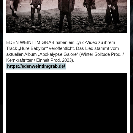
EDEN WEINT IM GRAB haben ein Lyric-Video zu ihrem
Track „Hure Babylon“ veröffentlicht. Das Lied stammt vom
aktuellen Album „Apokalypse Galore“ (Winter Solitude Prod. /
Kernkraftritter / Einheit Prod. 2023).
https://edenweintimgrab.de/