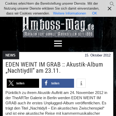
Cookies erleichtern die Bereitstellung unserer Dienste. Mit der
Team
Kontakt
Facebook
Instagram
Nutzung unserer Dienste erklären Sie sich damit einverstanden,
Impressum / Datenschutz
dass wir Cookies verwenden.
Weitere Informationen
OK
NEWS
15. Oktober 2012
EDEN WEINT IM GRAB :: Akustik-Album
„Nachtiydll“ am 23.11.
teilen
teilen
Pünktlich zu ihrem Akustik-Auftritt am 24. November 2012 in
der TheARTer Galerie in Berlin werden EDEN WEINT IM
GRAB auch ihr erstes Unplugged-Album veröffentlichen. Es
trägt den Titel „Nachtidyll – Ein akustisches Zwischenspiel“
und ist eine akustische Reise mit kammermusikalischer