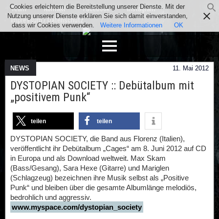
Cookies erleichtern die Bereitstellung unserer Dienste. Mit der
Team
Kontakt
Facebook
Instagram
Nutzung unserer Dienste erklären Sie sich damit einverstanden,
Impressum / Datenschutz
dass wir Cookies verwenden.
Weitere Informationen
OK
NEWS
11. Mai 2012
DYSTOPIAN SOCIETY :: Debütalbum mit
„positivem Punk“
teilen
teilen
DYSTOPIAN SOCIETY, die Band aus Florenz (Italien),
veröffentlicht ihr Debütalbum „Cages“ am 8. Juni 2012 auf CD
in Europa und als Download weltweit. Max Skam
(Bass/Gesang), Sara Hexe (Gitarre) und Mariglen
(Schlagzeug) bezeichnen ihre Musik selbst als „Positive
Punk“ und bleiben über die gesamte Albumlänge melodiös,
bedrohlich und aggressiv.
www.myspace.com/dystopian_society