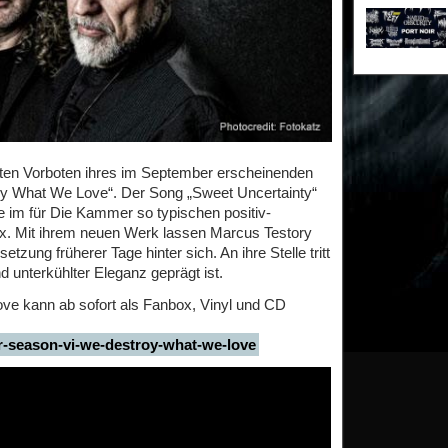
en Vorboten ihres im September erscheinenden
y What We Love“. Der Song „Sweet Uncertainty“
 im für Die Kammer so typischen positiv-
ix. Mit ihrem neuen Werk lassen Marcus Testory
zung früherer Tage hinter sich. An ihre Stelle tritt
d unterkühlter Eleganz geprägt ist.
e kann ab sofort als Fanbox, Vinyl und CD
r-season-vi-we-destroy-what-we-love