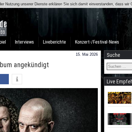
t der Nutzung unserer Dienste erklären Sie sich damit einverstanden, dass wi
Team
Kontakt
Facebook
I
piel
Interviews
Liveberichte
Konzert-/Festival-News
Suche
15. Mai 2026
lbum angekündigt
Live Empfe