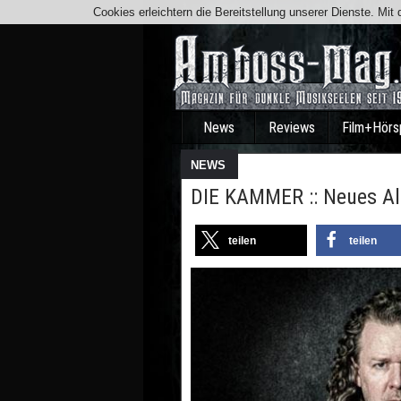
Cookies erleichtern die Bereitstellung unserer Dienste. Mi
News
Reviews
Film+Hörs
NEWS
DIE KAMMER :: Neues A
teilen
teilen