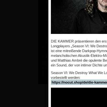
DIE KAMMER präsentieren den erst
Longplayers „Season VI: We Destro
ist eine mitreißende Darkpop-Hymne
melancholischen Akustik-Elektro-M
und Matthias Ambré die opulente Beset
ein Sound, der von intimer Dichte un
Season VI: We Destroy What We Lov
vorbestellt werden:
https://nocut.shop/de/die-kamme