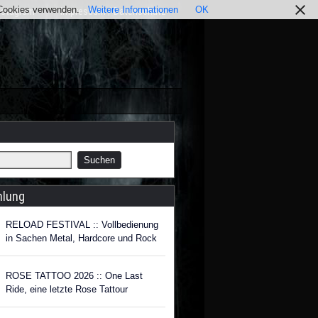
r Cookies verwenden.
Weitere Informationen
OK
nstagram
Impressum / Datenschutz
hlung
RELOAD FESTIVAL :: Vollbedienung
in Sachen Metal, Hardcore und Rock
ROSE TATTOO 2026 :: One Last
Ride, eine letzte Rose Tattour