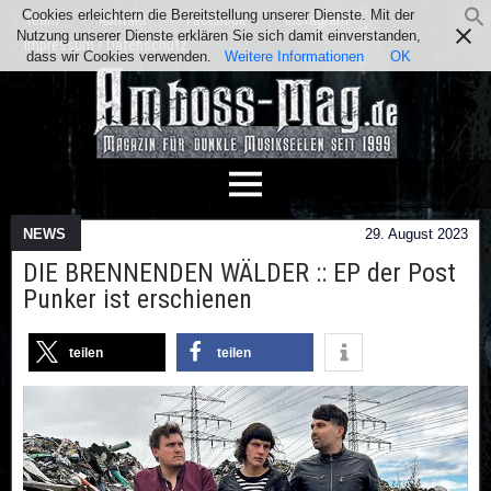
Cookies erleichtern die Bereitstellung unserer Dienste. Mit der
Team
Kontakt
Facebook
Instagram
Nutzung unserer Dienste erklären Sie sich damit einverstanden,
Impressum / Datenschutz
dass wir Cookies verwenden.
Weitere Informationen
OK
NEWS
29. August 2023
DIE BRENNENDEN WÄLDER :: EP der Post
Punker ist erschienen
teilen
teilen