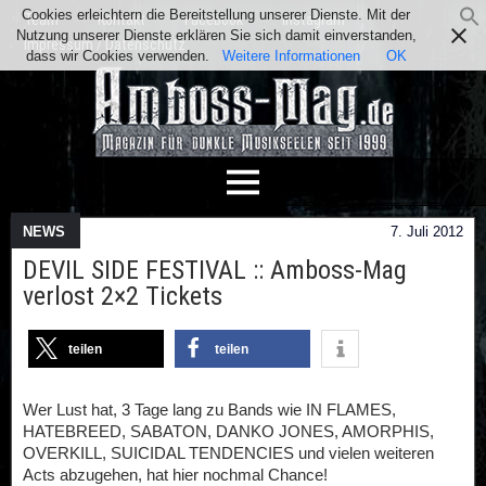
Cookies erleichtern die Bereitstellung unserer Dienste. Mit der
Team
Kontakt
Facebook
Instagram
Nutzung unserer Dienste erklären Sie sich damit einverstanden,
Impressum / Datenschutz
dass wir Cookies verwenden.
Weitere Informationen
OK
NEWS
7. Juli 2012
DEVIL SIDE FESTIVAL :: Amboss-Mag
verlost 2×2 Tickets
teilen
teilen
Wer Lust hat, 3 Tage lang zu Bands wie IN FLAMES,
HATEBREED, SABATON, DANKO JONES, AMORPHIS,
OVERKILL, SUICIDAL TENDENCIES und vielen weiteren
Acts abzugehen, hat hier nochmal Chance!