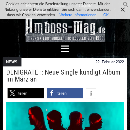
Cookies erleichtern die Bereitstellung unserer Dienste. Mit der
Team
Kontakt
Facebook
Instagram
Nutzung unserer Dienste erklären Sie sich damit einverstanden,
Impressum / Datenschutz
dass wir Cookies verwenden.
Weitere Informationen
OK
NEWS
22. Februar 2022
DENIGRATE :: Neue Single kündigt Album
im März an
teilen
teilen