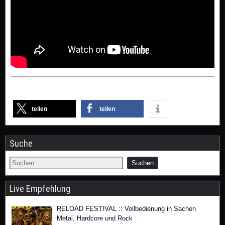
teilen
teilen
Suche
Live Empfehlung
RELOAD FESTIVAL :: Vollbedienung in Sachen
Metal, Hardcore und Rock