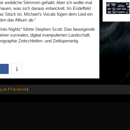
 weibliche Stimmen gehabt. Aber ich wollte mal
auen, was sich daraus entwickelt. Im Endeffekt
s Stück ist. Michael’s Vocals fügen dem Lied ein
nden das Album ab.“
Into Nights“ führte Stephen Scott. Das bewegende
einer surrealen, digital manipulierten Landschaft,
ographie Zeitschleifen- und Zeitlupenartig
g.de
/
Facebook
)