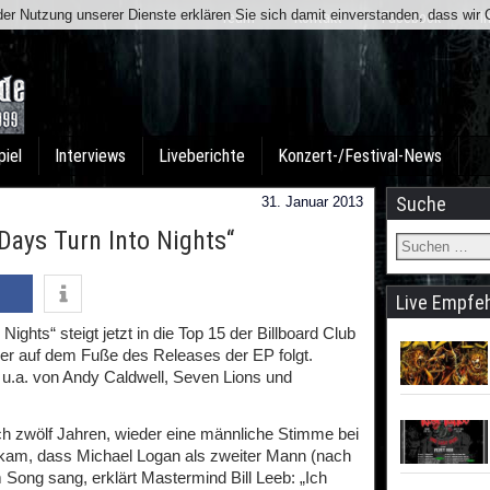
t der Nutzung unserer Dienste erklären Sie sich damit einverstanden, dass wi
Team
Kontakt
Facebook
I
piel
Interviews
Liveberichte
Konzert-/Festival-News
Suche
31. Januar 2013
Days Turn Into Nights“
Live Empfe
hts“ steigt jetzt in die Top 15 der Billboard Club
 der auf dem Fuße des Releases der EP folgt.
 u.a. von Andy Caldwell, Seven Lions und
ch zwölf Jahren, wieder eine männliche Stimme bei
am, dass Michael Logan als zweiter Mann (nach
Song sang, erklärt Mastermind Bill Leeb: „Ich