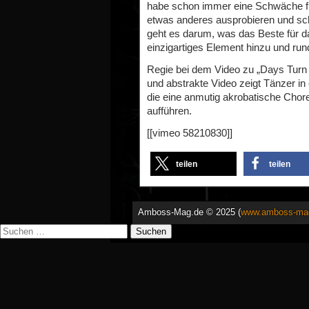
habe schon immer eine Schwäche für
etwas anderes ausprobieren und sch
geht es darum, was das Beste für da
einzigartiges Element hinzu und ru
Regie bei dem Video zu „Days Turn 
und abstrakte Video zeigt Tänzer in 
die eine anmutig akrobatische Chore
aufführen.
[[vimeo 58210830]]
teilen
teilen
Amboss-Mag.de © 2025 (
www.amboss-ma