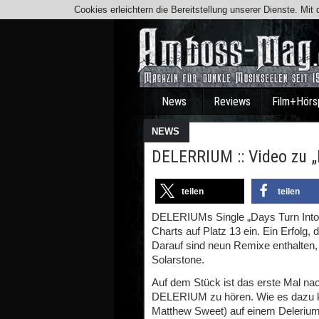
Cookies erleichtern die Bereitstellung unserer Dienste. Mi
News
Reviews
Film+Hörs
NEWS
DELERRIUM :: Video zu „
teilen
teilen
DELERIUMs Single „Days Turn Into Nig
Charts auf Platz 13 ein. Ein Erfolg,
Darauf sind neun Remixe enthalten,
Solarstone.
Auf dem Stück ist das erste Mal na
DELERIUM zu hören. Wie es dazu k
Matthew Sweet) auf einem Delerium 