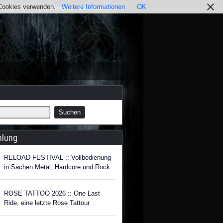
r Cookies verwenden.
Weitere Informationen
OK
nstagram
Impressum / Datenschutz
hlung
RELOAD FESTIVAL :: Vollbedienung
in Sachen Metal, Hardcore und Rock
ROSE TATTOO 2026 :: One Last
Ride, eine letzte Rose Tattour