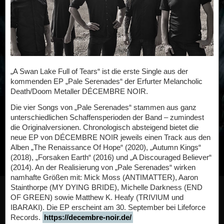
„A Swan Lake Full of Tears“ ist die erste Single aus der
kommenden EP „Pale Serenades“ der Erfurter Melancholic
Death/Doom Metaller DÉCEMBRE NOIR.
Die vier Songs von „Pale Serenades“ stammen aus ganz
unterschiedlichen Schaffensperioden der Band – zumindest
die Originalversionen. Chronologisch absteigend bietet die
neue EP von DÉCEMBRE NOIR jeweils einen Track aus den
Alben „The Renaissance Of Hope“ (2020), „Autumn Kings“
(2018), „Forsaken Earth“ (2016) und „A Discouraged Believer“
(2014). An der Realisierung von „Pale Serenades“ wirken
namhafte Größen mit: Mick Moss (ANTIMATTER), Aaron
Stainthorpe (MY DYING BRIDE), Michelle Darkness (END
OF GREEN) sowie Matthew K. Heafy (TRIVIUM und
IBARAKI). Die EP erscheint am 30. September bei Lifeforce
Records.
https://decembre-noir.de/