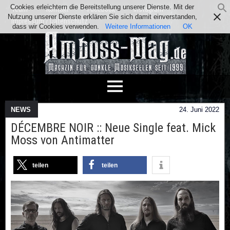
Cookies erleichtern die Bereitstellung unserer Dienste. Mit der
Team
Kontakt
Facebook
Instagram
Nutzung unserer Dienste erklären Sie sich damit einverstanden,
Impressum / Datenschutz
dass wir Cookies verwenden.
Weitere Informationen
OK
NEWS
24. Juni 2022
DÉCEMBRE NOIR :: Neue Single feat. Mick
Moss von Antimatter
teilen
teilen