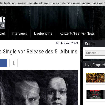
t der Nutzung unserer Dienste erklären Sie sich damit einverstanden, dass wi
Team
Kontakt
Facebook
I
piel
Interviews
Liveberichte
Konzert-/Festival-News
Suche
18. August 2023
 Single vor Release des 5. Albums
Live Empfe