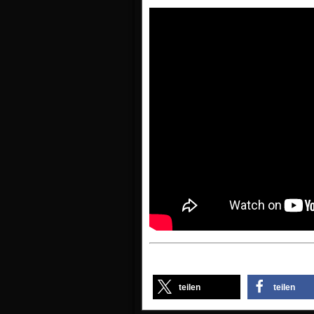
teilen
teilen