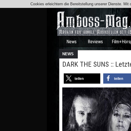
Cookies erleichtern die Bereitstellung unserer Dienste. Mi
News
Reviews
Film+Hörs
NEWS
DARK THE SUNS :: Letzte
teilen
teilen