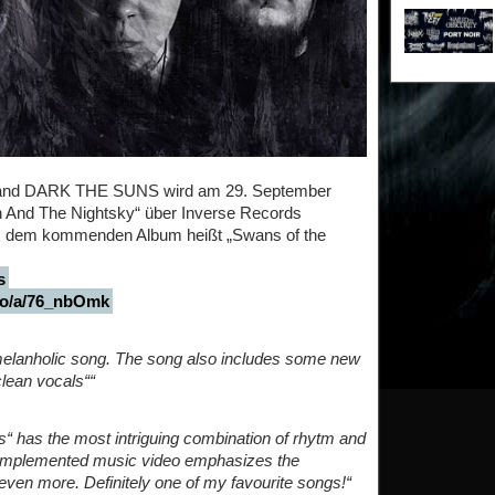
 Band DARK THE SUNS wird am 29. September
n And The Nightsky“ über Inverse Records
 aus dem kommenden Album heißt „Swans of the
s
pro/a/76_nbOmk
d melanholic song. The song also includes some new
lean vocals““
“ has the most intriguing combination of rhytm and
ly implemented music video emphasizes the
ven more. Definitely one of my favourite songs!“