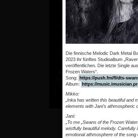
Die finnische Melodic Dark Metal
2023 ihr fünftes Studioalbum „Rave
veröffentlichen. Die letzte Single
Frozen Waters“.
Song:
https://push.fm/fl/dts-swan
Album:
https://music.imusician.
Mikko:
„Inka has written this beautiful an
elements with Jani’s athmospheric c
Jani:
„To me „Swans of the Frozen Waters
wistfully beautiful melody. Careful
emotional athmosphere of the song e