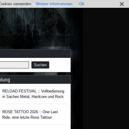
r Cookies verwenden.
Weitere Informationen
OK
nstagram
Impressum / Datenschutz
hlung
RELOAD FESTIVAL :: Vollbedienung
in Sachen Metal, Hardcore und Rock
ROSE TATTOO 2026 :: One Last
Ride, eine letzte Rose Tattour