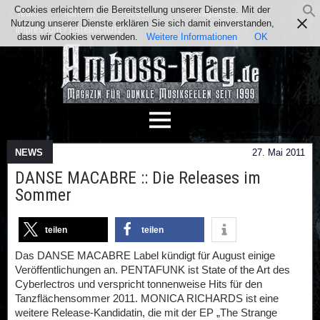
Cookies erleichtern die Bereitstellung unserer Dienste. Mit der
Team
Kontakt
Facebook
Instagram
Nutzung unserer Dienste erklären Sie sich damit einverstanden,
Impressum / Datenschutz
dass wir Cookies verwenden.
Weitere Informationen
OK
NEWS
27. Mai 2011
DANSE MACABRE :: Die Releases im
Sommer
teilen
teilen
Das DANSE MACABRE Label kündigt für August einige
Veröffentlichungen an. PENTAFUNK ist State of the Art des
Cyberlectros und verspricht tonnenweise Hits für den
Tanzflächensommer 2011. MONICA RICHARDS ist eine
weitere Release-Kandidatin, die mit der EP „The Strange