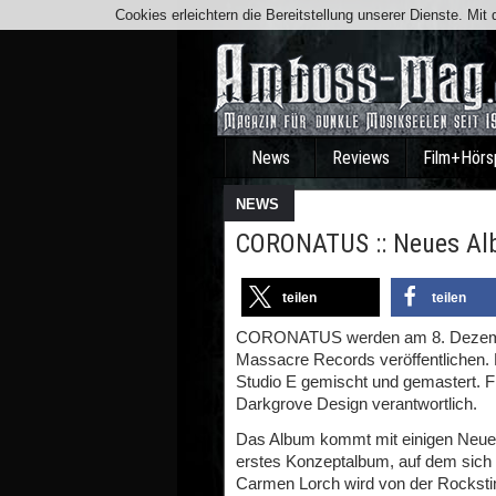
Cookies erleichtern die Bereitstellung unserer Dienste. Mi
News
Reviews
Film+Hörs
NEWS
CORONATUS :: Neues Al
teilen
teilen
CORONATUS werden am 8. Dezember
Massacre Records veröffentlichen
Studio E gemischt und gemastert. F
Darkgrove Design verantwortlich.
Das Album kommt mit einigen Neu
erstes Konzeptalbum, auf dem sich 
Carmen Lorch wird von der Rocksti