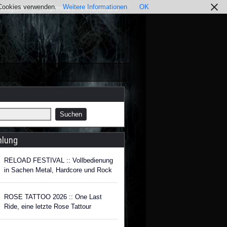
r Cookies verwenden.
Weitere Informationen
OK
nstagram
Impressum / Datenschutz
hlung
RELOAD FESTIVAL :: Vollbedienung
in Sachen Metal, Hardcore und Rock
ROSE TATTOO 2026 :: One Last
Ride, eine letzte Rose Tattour