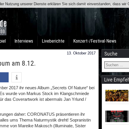
t der Nutzung unserer Dienste erklären Sie sich damit einverstanden, dass wi
Team
Kontakt
Facebook
I
piel
Interviews
Liveberichte
Konzert-/Festival-News
Suche
13. Oktober 2017
bum am 8.12.
Live Empfe
 2017 ihr neues Album „Secrets Of Nature“ bei
. Es wurde von Markus Stock im Klangschmiede
ür das Coverartwork ist abermals Jan Yrlund /
erungen daher: CORONATUS präsentieren ihr
alles ums Thema Naturmystik dreht! Sopranistin
mme von Mareike Makosch (Illuminate, Sister