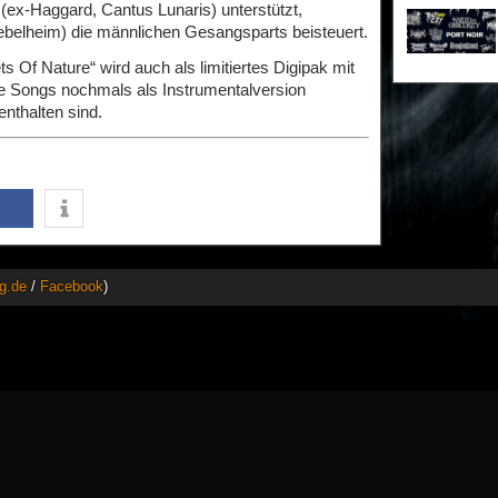
(ex-Haggard, Cantus Lunaris) unterstützt,
belheim) die männlichen Gesangsparts beisteuert.
f Nature“ wird auch als limitiertes Digipak mit
lle Songs nochmals als Instrumentalversion
enthalten sind.
g.de
/
Facebook
)