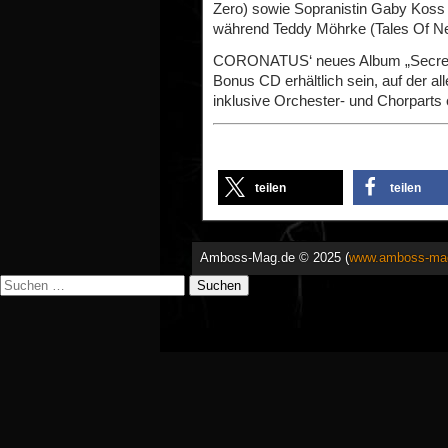
Zero) sowie Sopranistin Gaby Koss 
während Teddy Möhrke (Tales Of Ne
CORONATUS‘ neues Album „Secrets O
Bonus CD erhältlich sein, auf der a
inklusive Orchester- und Chorparts 
teilen
teilen
Amboss-Mag.de © 2025 (
www.amboss-ma