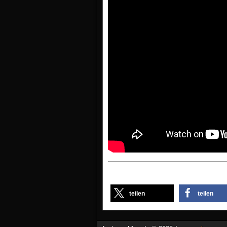
teilen
teilen