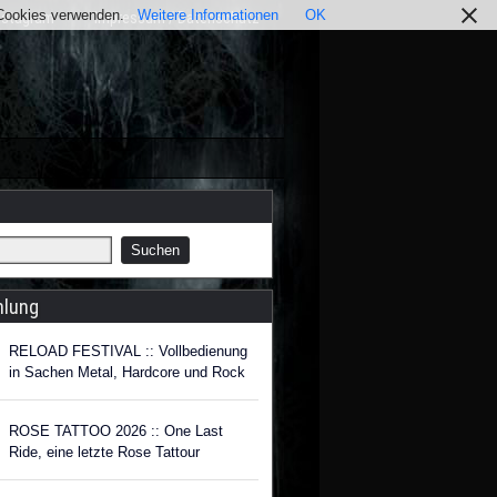
r Cookies verwenden.
Weitere Informationen
OK
nstagram
Impressum / Datenschutz
hlung
RELOAD FESTIVAL :: Vollbedienung
in Sachen Metal, Hardcore und Rock
ROSE TATTOO 2026 :: One Last
Ride, eine letzte Rose Tattour