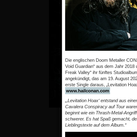
Die englischen Doom Metaller CONA
Void Guardian“ aus dem Jahr 2018 un
Freak Valley“ ihr fünftes Studioalbu
angekündigt, das am 19. August 20
erste Single daraus, „Levitation Hoa
www.hailconan.com
„‚Levitation Hoax‘ entstand aus ein
Cavalera Conspiracy auf Tour waren
beginnt wie ein Thrash-Metal-Angrif
schwerer. Es hat Spaß gemacht, den
Lieblingstexte auf dem Album.“