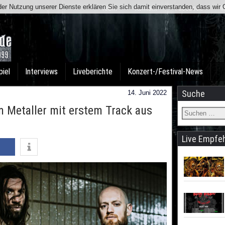
t der Nutzung unserer Dienste erklären Sie sich damit einverstanden, dass wi
Team
Kontakt
Facebook
I
piel
Interviews
Liveberichte
Konzert-/Festival-News
Suche
14. Juni 2022
 Metaller mit erstem Track aus
Live Empfe