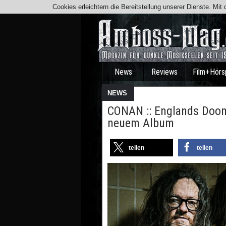
Cookies erleichtern die Bereitstellung unserer Dienste. Mi
News
Reviews
Film+Hörs
NEWS
CONAN :: Englands Doom
neuem Album
teilen
teilen