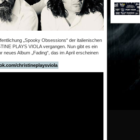
öffentlichung „Spooky Obsessions“ der italienischen
INE PLAYS VIOLA vergangen. Nun gibt es ein
hr neues Album „Fading“, das im April erscheinen
ok.com/christineplaysviola