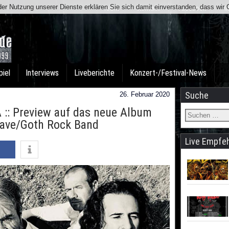
t der Nutzung unserer Dienste erklären Sie sich damit einverstanden, dass wi
Team
Kontakt
Facebook
I
piel
Interviews
Liveberichte
Konzert-/Festival-News
Suche
26. Februar 2020
:: Preview auf das neue Album
Wave/Goth Rock Band
Live Empfe