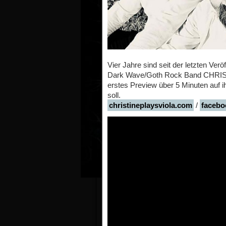
Vier Jahre sind seit der letzten Ver
Dark Wave/Goth Rock Band CHRIST
erstes Preview über 5 Minuten auf i
soll.
christineplaysviola.com
/
facebo