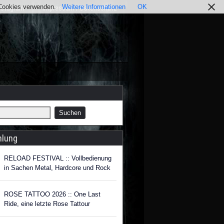
r Cookies verwenden.
Weitere Informationen
OK
nstagram
Impressum / Datenschutz
hlung
RELOAD FESTIVAL :: Vollbedienung
in Sachen Metal, Hardcore und Rock
ROSE TATTOO 2026 :: One Last
Ride, eine letzte Rose Tattour