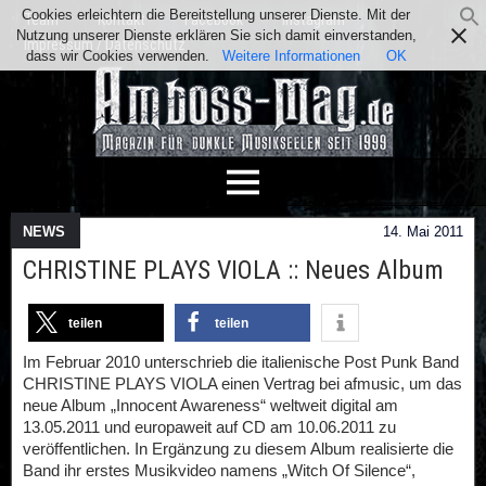
Cookies erleichtern die Bereitstellung unserer Dienste. Mit der
Team
Kontakt
Facebook
Instagram
Nutzung unserer Dienste erklären Sie sich damit einverstanden,
Impressum / Datenschutz
dass wir Cookies verwenden.
Weitere Informationen
OK
NEWS
14. Mai 2011
CHRISTINE PLAYS VIOLA :: Neues Album
teilen
teilen
Im Februar 2010 unterschrieb die italienische Post Punk Band
CHRISTINE PLAYS VIOLA einen Vertrag bei afmusic, um das
neue Album „Innocent Awareness“ weltweit digital am
13.05.2011 und europaweit auf CD am 10.06.2011 zu
veröffentlichen. In Ergänzung zu diesem Album realisierte die
Band ihr erstes Musikvideo namens „Witch Of Silence“,