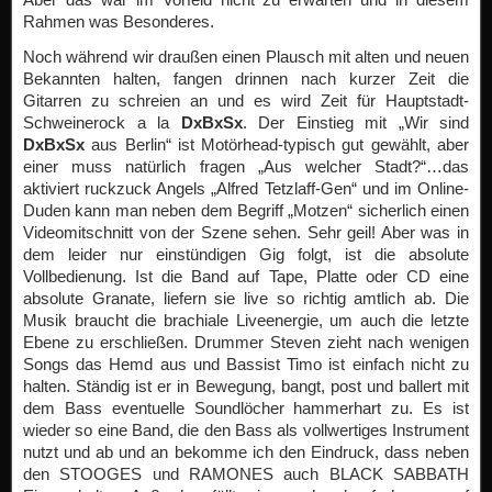
Rahmen was Besonderes.
Noch während wir draußen einen Plausch mit alten und neuen
Bekannten halten, fangen drinnen nach kurzer Zeit die
Gitarren zu schreien an und es wird Zeit für Hauptstadt-
Schweinerock a la
DxBxSx
. Der Einstieg mit „Wir sind
DxBxSx
aus Berlin“ ist Motörhead-typisch gut gewählt, aber
einer muss natürlich fragen „Aus welcher Stadt?“…das
aktiviert ruckzuck Angels „Alfred Tetzlaff-Gen“ und im Online-
Duden kann man neben dem Begriff „Motzen“ sicherlich einen
Videomitschnitt von der Szene sehen. Sehr geil! Aber was in
dem leider nur einstündigen Gig folgt, ist die absolute
Vollbedienung. Ist die Band auf Tape, Platte oder CD eine
absolute Granate, liefern sie live so richtig amtlich ab. Die
Musik braucht die brachiale Liveenergie, um auch die letzte
Ebene zu erschließen. Drummer Steven zieht nach wenigen
Songs das Hemd aus und Bassist Timo ist einfach nicht zu
halten. Ständig ist er in Bewegung, bangt, post und ballert mit
dem Bass eventuelle Soundlöcher hammerhart zu. Es ist
wieder so eine Band, die den Bass als vollwertiges Instrument
nutzt und ab und an bekomme ich den Eindruck, dass neben
den STOOGES und RAMONES auch BLACK SABBATH