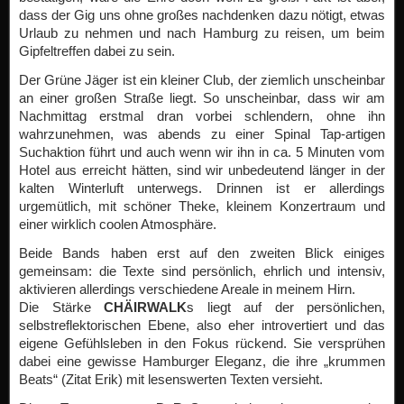
dass der Gig uns ohne großes nachdenken dazu nötigt, etwas
Urlaub zu nehmen und nach Hamburg zu reisen, um beim
Gipfeltreffen dabei zu sein.
Der Grüne Jäger ist ein kleiner Club, der ziemlich unscheinbar
an einer großen Straße liegt. So unscheinbar, dass wir am
Nachmittag erstmal dran vorbei schlendern, ohne ihn
wahrzunehmen, was abends zu einer Spinal Tap-artigen
Suchaktion führt und auch wenn wir ihn in ca. 5 Minuten vom
Hotel aus erreicht hätten, sind wir unbedeutend länger in der
kalten Winterluft unterwegs. Drinnen ist er allerdings
urgemütlich, mit schöner Theke, kleinem Konzertraum und
einer wirklich coolen Atmosphäre.
Beide Bands haben erst auf den zweiten Blick einiges
gemeinsam: die Texte sind persönlich, ehrlich und intensiv,
aktivieren allerdings verschiedene Areale in meinem Hirn.
Die Stärke
CHÄIRWALK
s
liegt auf der persönlichen,
selbstreflektorischen Ebene, also eher introvertiert und das
eigene Gefühlsleben in den Fokus rückend. Sie versprühen
dabei eine gewisse Hamburger Eleganz, die ihre „krummen
Beats“ (Zitat Erik) mit lesenswerten Texten versieht.