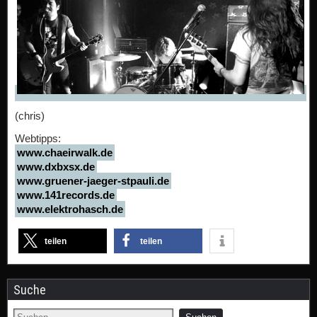
(chris)
Webtipps:
www.chaeirwalk.de
www.dxbxsx.de
www.gruener-jaeger-stpauli.de
www.141records.de
www.elektrohasch.de
teilen
teilen
Suche