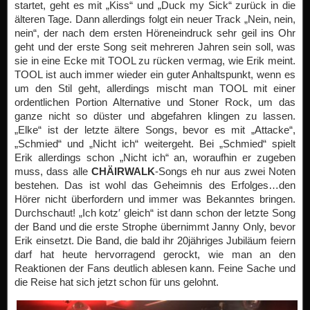
startet, geht es mit „Kiss“ und „Duck my Sick“ zurück in die
älteren Tage. Dann allerdings folgt ein neuer Track „Nein, nein,
nein“, der nach dem ersten Höreneindruck sehr geil ins Ohr
geht und der erste Song seit mehreren Jahren sein soll, was
sie in eine Ecke mit TOOL zu rücken vermag, wie Erik meint.
TOOL ist auch immer wieder ein guter Anhaltspunkt, wenn es
um den Stil geht, allerdings mischt man TOOL mit einer
ordentlichen Portion Alternative und Stoner Rock, um das
ganze nicht so düster und abgefahren klingen zu lassen.
„Elke“ ist der letzte ältere Songs, bevor es mit „Attacke“,
„Schmied“ und „Nicht ich“ weitergeht. Bei „Schmied“ spielt
Erik allerdings schon „Nicht ich“ an, woraufhin er zugeben
muss, dass alle
CHÄIRWALK
-Songs eh nur aus zwei Noten
bestehen. Das ist wohl das Geheimnis des Erfolges…den
Hörer nicht überfordern und immer was Bekanntes bringen.
Durchschaut! „Ich kotz′ gleich“ ist dann schon der letzte Song
der Band und die erste Strophe übernimmt Janny Only, bevor
Erik einsetzt. Die Band, die bald ihr 20jähriges Jubiläum feiern
darf hat heute hervorragend gerockt, wie man an den
Reaktionen der Fans deutlich ablesen kann. Feine Sache und
die Reise hat sich jetzt schon für uns gelohnt.