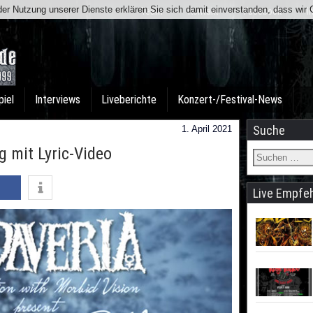
t der Nutzung unserer Dienste erklären Sie sich damit einverstanden, dass wi
Team
Kontakt
Facebook
I
piel
Interviews
Liveberichte
Konzert-/Festival-News
Suche
1. April 2021
 mit Lyric-Video
Live Empfe