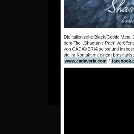
Die italienische Black/Gothic Meta
dem Titel „Shamanic Path“ veröffent
von CADAVERIA selbst und insbeson
sie im Kontakt mit einem brasilia
www.cadaveria.com
/
facebook.