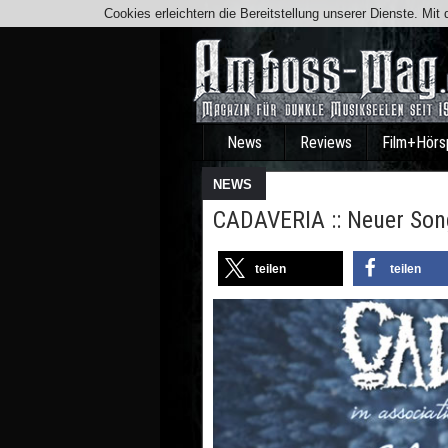
Cookies erleichtern die Bereitstellung unserer Dienste. Mi
News
Reviews
Film+Hörs
NEWS
CADAVERIA :: Neuer Song
teilen
teilen