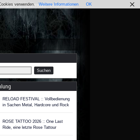
r Cookies verwenden.
Weitere Informationen
OK
nstagram
Impressum / Datenschutz
hlung
RELOAD FESTIVAL :: Vollbedienung
in Sachen Metal, Hardcore und Rock
ROSE TATTOO 2026 :: One Last
Ride, eine letzte Rose Tattour