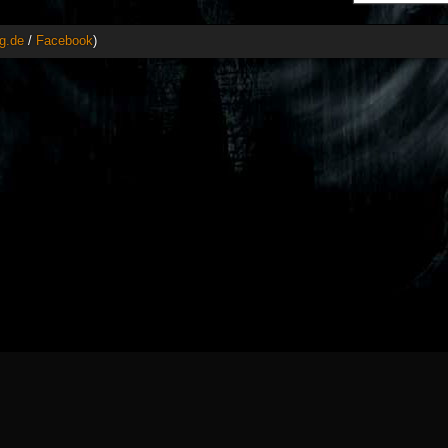
g.de
/
Facebook
)