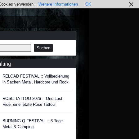
r Cookies verwenden.
Weitere Informationen
OK
nstagram
Impressum / Datenschutz
hlung
RELOAD FESTIVAL :: Vollbedienung
in Sachen Metal, Hardcore und Rock
ROSE TATTOO 2026 :: One Last
Ride, eine letzte Rose Tattour
BURNING Q FESTIVAL :: 3 Tage
Metal & Camping