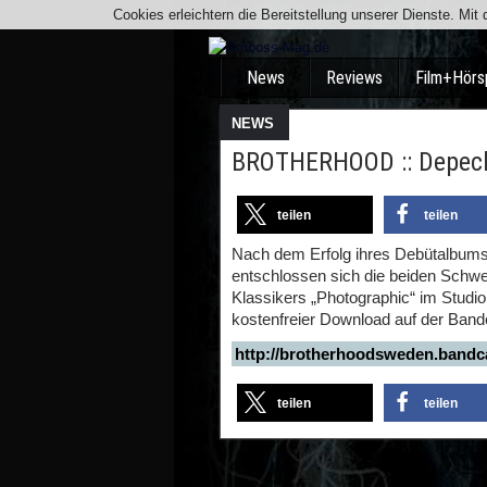
Cookies erleichtern die Bereitstellung unserer Dienste. Mi
News
Reviews
Film+Hörs
NEWS
BROTHERHOOD :: Depech
teilen
teilen
Nach dem Erfolg ihres Debütalbum
entschlossen sich die beiden Sch
Klassikers „Photographic“ im Studio
kostenfreier Download auf der Band
http://brotherhoodsweden.bandc
teilen
teilen