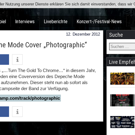
t der Nutzung unserer Dienste erklären Sie sich damit einverstanden, dass wi
Team
Kontakt
Facebook
I
piel
Interviews
Liveberichte
Konzert-/Festival-News
Suche
12. Dezember 2012
e Mode Cover „Photographic“
Live Empfe
s „…Turn The Gold To Chrome…“ in diesem Jahr,
weden eine Coverversion des Depeche Mode
 aufzunehmen. Dieser steht nun ab sofort als
campseite der Band zur Verfügung.
amp.com/track/photographic