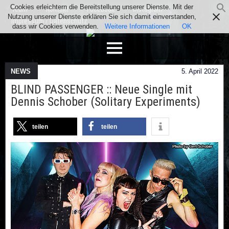
Cookies erleichtern die Bereitstellung unserer Dienste. Mit der
Team
Kontakt
Facebook
Instagram
Nutzung unserer Dienste erklären Sie sich damit einverstanden,
Impressum / Datenschutz
dass wir Cookies verwenden.
Weitere Informationen
OK
NEWS
5. April 2022
BLIND PASSENGER :: Neue Single mit
Dennis Schober (Solitary Experiments)
teilen
teilen