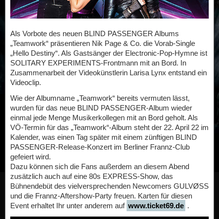
Als Vorbote des neuen BLIND PASSENGER Albums
„Teamwork“ präsentieren Nik Page & Co. die Vorab-Single
„Hello Destiny“. Als Gastsänger der Electronic-Pop-Hymne ist
SOLITARY EXPERIMENTS-Frontmann mit an Bord. In
Zusammenarbeit der Videokünstlerin Larisa Lynx entstand ein
Videoclip.
Wie der Albumname „Teamwork“ bereits vermuten lässt,
wurden für das neue BLIND PASSENGER-Album wieder
einmal jede Menge Musikerkollegen mit an Bord geholt. Als
VÖ-Termin für das „Teamwork“-Album steht der 22. April 22 im
Kalender, was einen Tag später mit einem zünftigen BLIND
PASSENGER-Release-Konzert im Berliner Frannz-Club
gefeiert wird.
Dazu können sich die Fans außerdem an diesem Abend
zusätzlich auch auf eine 80s EXPRESS-Show, das
Bühnendebüt des vielversprechenden Newcomers GULVØSS
und die Frannz-Aftershow-Party freuen. Karten für diesen
Event erhaltet Ihr unter anderem auf
www.ticket69.de
.