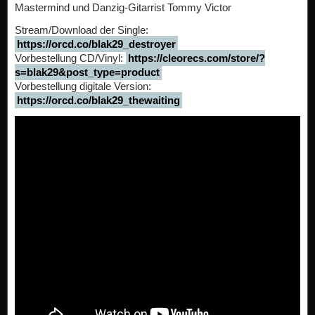
Mastermind und Danzig-Gitarrist Tommy Victor
Stream/Download der Single:
https://orcd.co/blak29_destroyer
Vorbestellung CD/Vinyl:
https://cleorecs.com/store/?
s=blak29&post_type=product
Vorbestellung digitale Version:
https://orcd.co/blak29_thewaiting