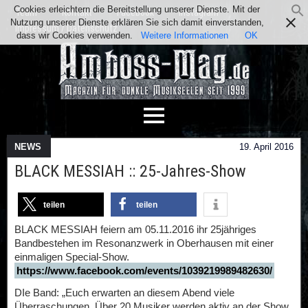
Cookies erleichtern die Bereitstellung unserer Dienste. Mit der
Team
Kontakt
Facebook
Instagram
Nutzung unserer Dienste erklären Sie sich damit einverstanden,
Impressum / Datenschutz
dass wir Cookies verwenden.
Weitere Informationen
OK
NEWS
19. April 2016
BLACK MESSIAH :: 25-Jahres-Show
teilen
teilen
BLACK MESSIAH feiern am 05.11.2016 ihr 25jähriges
Bandbestehen im Resonanzwerk in Oberhausen mit einer
einmaligen Special-Show.
https://www.facebook.com/events/1039219989482630/
DIe Band: „Euch erwarten an diesem Abend viele
Überraschungen. Über 20 Musiker werden aktiv an der Show