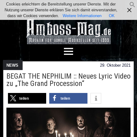
Cookies erleichtern die Bereitstellung unserer Dienste. Mit der
Team
Kontakt
Facebook
Instagram
Nutzung unserer Dienste erklären Sie sich damit einverstanden,
Impressum / Datenschutz
dass wir Cookies verwenden.
Weitere Informationen
OK
NEWS
29. Oktober 2021
BEGAT THE NEPHILIM :: Neues Lyric Video
zu „The Grand Procession“
teilen
teilen