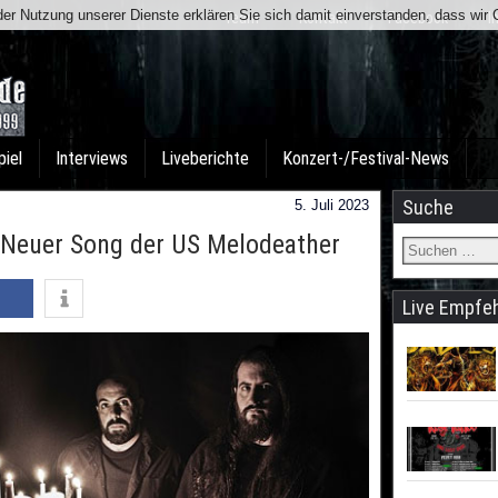
t der Nutzung unserer Dienste erklären Sie sich damit einverstanden, dass wi
Team
Kontakt
Facebook
I
piel
Interviews
Liveberichte
Konzert-/Festival-News
Suche
5. Juli 2023
Neuer Song der US Melodeather
Live Empfe