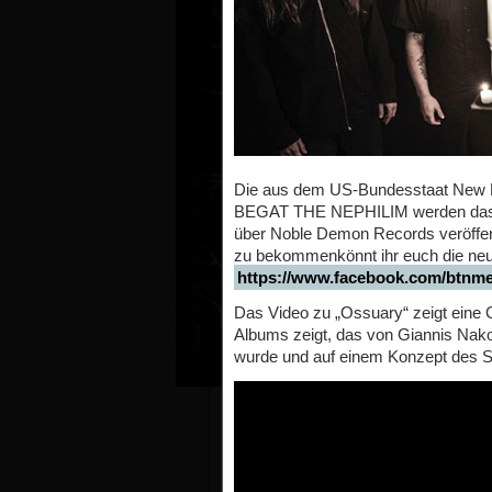
Die aus dem US-Bundesstaat New 
BEGAT THE NEPHILIM werden das z
über Noble Demon Records veröffe
zu bekommenkönnt ihr euch die neu
https://www.facebook.com/btnme
Das Video zu „Ossuary“ zeigt eine 
Albums zeigt, das von Giannis Nako
wurde und auf einem Konzept des Sä