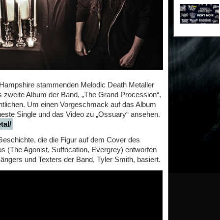
Hampshire stammenden Melodic Death Metaller
weite Album der Band, „The Grand Procession“,
ntlichen. Um einen Vorgeschmack auf das Album
este Single und das Video zu „Ossuary“ ansehen.
tal/
Geschichte, die die Figur auf dem Cover des
s (The Agonist, Suffocation, Evergrey) entworfen
ngers und Texters der Band, Tyler Smith, basiert.