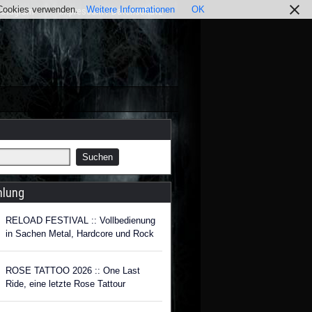
r Cookies verwenden.
Weitere Informationen
OK
nstagram
Impressum / Datenschutz
hlung
RELOAD FESTIVAL :: Vollbedienung
in Sachen Metal, Hardcore und Rock
ROSE TATTOO 2026 :: One Last
Ride, eine letzte Rose Tattour