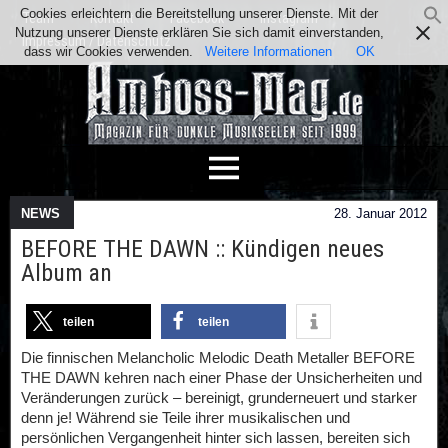
Cookies erleichtern die Bereitstellung unserer Dienste. Mit der
Team
Kontakt
Facebook
Instagram
Nutzung unserer Dienste erklären Sie sich damit einverstanden,
Impressum / Datenschutz
dass wir Cookies verwenden.
Weitere Informationen
OK
NEWS
28. Januar 2012
BEFORE THE DAWN :: Kündigen neues
Album an
teilen
teilen
Die finnischen Melancholic Melodic Death Metaller BEFORE
THE DAWN kehren nach einer Phase der Unsicherheiten und
Veränderungen zurück – bereinigt, grunderneuert und starker
denn je! Während sie Teile ihrer musikalischen und
persönlichen Vergangenheit hinter sich lassen, bereiten sich