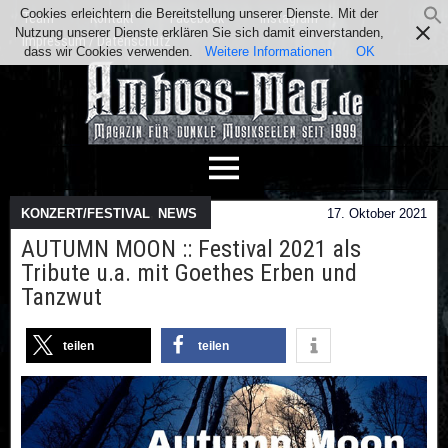
Cookies erleichtern die Bereitstellung unserer Dienste. Mit der
Team
Kontakt
Facebook
Instagram
Nutzung unserer Dienste erklären Sie sich damit einverstanden,
Impressum / Datenschutz
dass wir Cookies verwenden.
Weitere Informationen
OK
KONZERT/FESTIVAL
,
NEWS
17. Oktober 2021
AUTUMN MOON :: Festival 2021 als
Tribute u.a. mit Goethes Erben und
Tanzwut
teilen
teilen