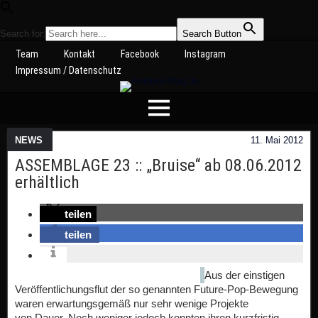
Search for:
Search Button
Team
Kontakt
Facebook
Instagram
Impressum / Datenschutz
NEWS
11. Mai 2012
ASSEMBLAGE 23 :: „Bruise“ ab 08.06.2012
erhältlich
teilen
teilen
Aus der einstigen
Veröffentlichungsflut der so genannten Future-Pop-Bewegung
waren erwartungsgemäß nur sehr wenige Projekte
von Dauer. Noch weniger jedoch konnten ihren kurzfristig