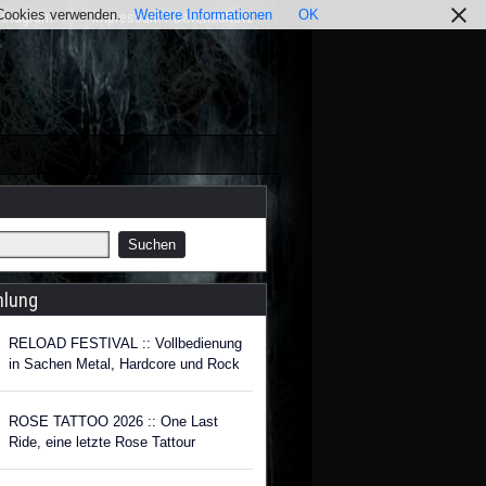
r Cookies verwenden.
Weitere Informationen
OK
nstagram
Impressum / Datenschutz
hlung
RELOAD FESTIVAL :: Vollbedienung
in Sachen Metal, Hardcore und Rock
ROSE TATTOO 2026 :: One Last
Ride, eine letzte Rose Tattour