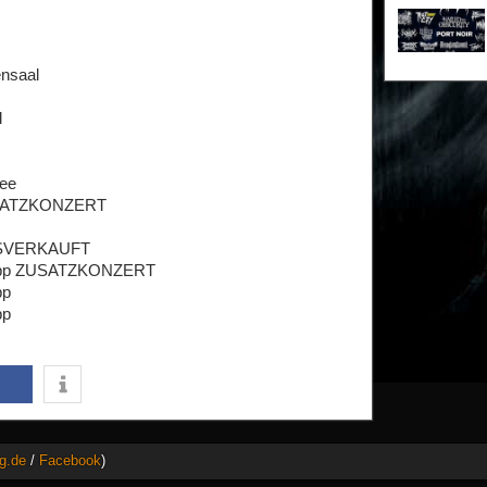
ensaal
l
see
ZUSATZKONZERT
AUSVERKAUFT
hkapp ZUSATZKONZERT
pp
pp
g.de
/
Facebook
)