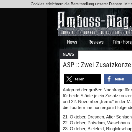
Cookies erleichtern die Bereitstellung unserer Dienste. Mi
News
Reviews
Film+Hörs
NEWS
ASP :: Zwei Zusatzkonze
teilen
teilen
Aufgrund der großen Nachfrage für
für beide Städte je ein Zusatzkonz
und 22. November „fremd“ in der Ma
die Tourtermine nun ergänzt folgen
21. Oktober, Dresden, Alter Schlach
22. Oktober, Potsdam, Waschhaus
23. Oktober, Bielefeld, Ringlokschu