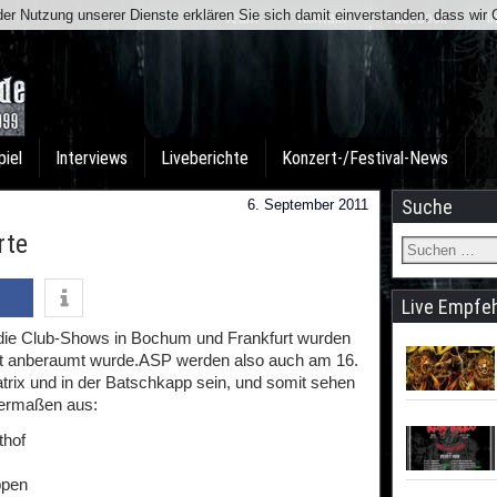
t der Nutzung unserer Dienste erklären Sie sich damit einverstanden, dass wi
Team
Kontakt
Facebook
I
piel
Interviews
Liveberichte
Konzert-/Festival-News
Suche
6. September 2011
rte
Live Empfe
 die Club-Shows in Bochum und Frankfurt wurden
ert anberaumt wurde.ASP werden also auch am 16.
trix und in der Batschkapp sein, und somit sehen
dermaßen aus:
thof
ppen