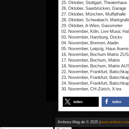
25. Oktober, Stuttgart, Theaterhaus
26. Oktober, Saarbrücken, Garage
27. Oktober, München, Muffathalle
28. Oktober, Schwabach, Markgraf
29. Oktober, A-Wien, Gasometer
02. November, Köln, Live Music Hal
03. November, Hamburg, Docks
04. November, Bremen, Aladin
05. November, Leipzig, Haus Auen
16. November, Bochum Matrix 
17. November, Bochum, Matrix
18. November, Bochum, Matrix 
22. November, Frankfurt, Batsc
23. November, Frankfurt, Batschka
24. November, Frankfurt, Batschka
30. November, CH-Zürich, X-tra
teilen
teilen
Amboss-Mag.de © 2025 (
www.amboss-ma