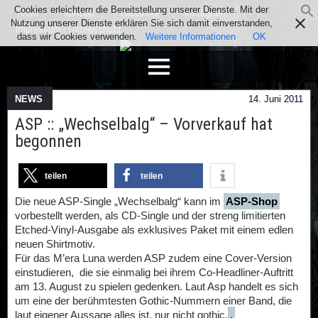
Cookies erleichtern die Bereitstellung unserer Dienste. Mit der
Team
Kontakt
Facebook
Instagram
Nutzung unserer Dienste erklären Sie sich damit einverstanden,
Impressum / Datenschutz
dass wir Cookies verwenden.
Weitere Informationen
OK
NEWS
14. Juni 2011
ASP :: „Wechselbalg“ – Vorverkauf hat
begonnen
teilen
teilen
Die neue ASP-Single „Wechselbalg“ kann im
ASP-Shop
vorbestellt werden, als CD-Single und der streng limitierten
Etched-Vinyl-Ausgabe als exklusives Paket mit einem edlen
neuen Shirtmotiv.
Für das M’era Luna werden ASP zudem eine Cover-Version
einstudieren, die sie einmalig bei ihrem Co-Headliner-Auftritt
am 13. August zu spielen gedenken. Laut Asp handelt es sich
um eine der berühmtesten Gothic-Nummern einer Band, die
laut eigener Aussage alles ist, nur nicht gothic.
.