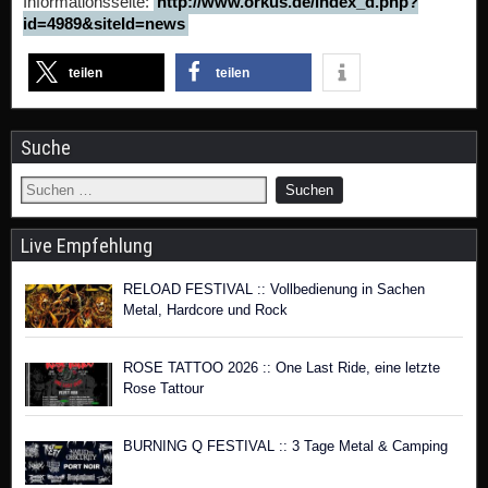
Informationsseite:
http://www.orkus.de/index_d.php?
id=4989&siteId=news
teilen
teilen
Suche
Live Empfehlung
RELOAD FESTIVAL :: Vollbedienung in Sachen
Metal, Hardcore und Rock
ROSE TATTOO 2026 :: One Last Ride, eine letzte
Rose Tattour
BURNING Q FESTIVAL :: 3 Tage Metal & Camping