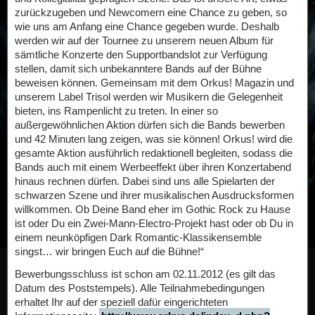
zurückzugeben und Newcomern eine Chance zu geben, so
wie uns am Anfang eine Chance gegeben wurde. Deshalb
werden wir auf der Tournee zu unserem neuen Album für
sämtliche Konzerte den Supportbandslot zur Verfügung
stellen, damit sich unbekanntere Bands auf der Bühne
beweisen können. Gemeinsam mit dem Orkus! Magazin und
unserem Label Trisol werden wir Musikern die Gelegenheit
bieten, ins Rampenlicht zu treten. In einer so
außergewöhnlichen Aktion dürfen sich die Bands bewerben
und 42 Minuten lang zeigen, was sie können! Orkus! wird die
gesamte Aktion ausführlich redaktionell begleiten, sodass die
Bands auch mit einem Werbeeffekt über ihren Konzertabend
hinaus rechnen dürfen. Dabei sind uns alle Spielarten der
schwarzen Szene und ihrer musikalischen Ausdrucksformen
willkommen. Ob Deine Band eher im Gothic Rock zu Hause
ist oder Du ein Zwei-Mann-Electro-Projekt hast oder ob Du in
einem neunköpfigen Dark Romantic-Klassikensemble
singst… wir bringen Euch auf die Bühne!“
Bewerbungsschluss ist schon am 02.11.2012 (es gilt das
Datum des Poststempels). Alle Teilnahmebedingungen
erhaltet Ihr auf der speziell dafür eingerichteten