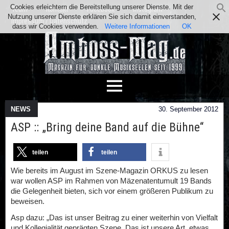
Cookies erleichtern die Bereitstellung unserer Dienste. Mit der
Team
Kontakt
Facebook
Instagram
Nutzung unserer Dienste erklären Sie sich damit einverstanden,
Impressum / Datenschutz
dass wir Cookies verwenden.
Weitere Informationen
OK
NEWS
30. September 2012
ASP :: „Bring deine Band auf die Bühne“
teilen
teilen
Wie bereits im August im Szene-Magazin ORKUS zu lesen
war wollen ASP im Rahmen von Mäzenatentumult 19 Bands
die Gelegenheit bieten, sich vor einem größeren Publikum zu
beweisen.
Asp dazu: „Das ist unser Beitrag zu einer weiterhin von Vielfalt
und Kollegialität geprägten Szene. Das ist unsere Art, etwas