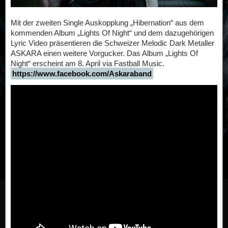
Mit der zweiten Single Auskopplung „Hibernation“ aus dem
kommenden Album „Lights Of Night“ und dem dazugehörigen
Lyric Video präsentieren die Schweizer Melodic Dark Metaller
ASKARA einen weitere Vorgucker. Das Album „Lights Of
Night“ erscheint am 8. April via Fastball Music.
https://www.facebook.com/Askaraband