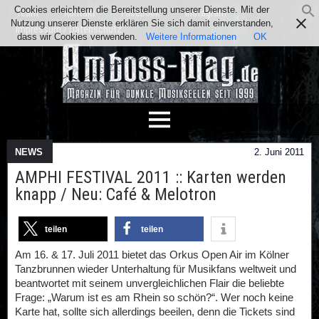
Cookies erleichtern die Bereitstellung unserer Dienste. Mit der
Team
Kontakt
Facebook
Instagram
Nutzung unserer Dienste erklären Sie sich damit einverstanden,
Impressum / Datenschutz
dass wir Cookies verwenden.
Weitere Informationen
OK
NEWS
2. Juni 2011
AMPHI FESTIVAL 2011 :: Karten werden
knapp / Neu: Café & Melotron
teilen
teilen
Am 16. & 17. Juli 2011 bietet das Orkus Open Air im Kölner
Tanzbrunnen wieder Unterhaltung für Musikfans weltweit und
beantwortet mit seinem unvergleichlichen Flair die beliebte
Frage: „Warum ist es am Rhein so schön?“. Wer noch keine
Karte hat, sollte sich allerdings beeilen, denn die Tickets sind