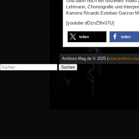
Und dann noch ein offizielles Video 
Lehmann, Choreografie und Interpre
Kamera Ricardo Esteban Garzon M
[youtube dDznZ9Ix07U]
teilen
teilen
Amboss-Mag.de © 2025 (
www.amboss-ma