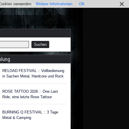
r Cookies verwenden.
Weitere Informationen
OK
nstagram
Impressum / Datenschutz
hlung
RELOAD FESTIVAL :: Vollbedienung
in Sachen Metal, Hardcore und Rock
ROSE TATTOO 2026 :: One Last
Ride, eine letzte Rose Tattour
BURNING Q FESTIVAL :: 3 Tage
Metal & Camping