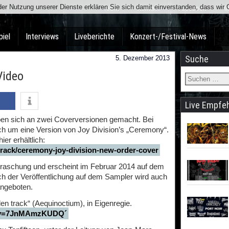
t der Nutzung unserer Dienste erklären Sie sich damit einverstanden, dass wi
Team
Kontakt
Facebook
I
piel
Interviews
Liveberichte
Konzert-/Festival-News
Suche
5. Dezember 2013
Video
Live Empfe
 sich an zwei Coverversionen gemacht. Bei
h um eine Version von Joy Division’s „Ceremony“.
er erhältlich:
rack/ceremony-joy-division-new-order-cover
rraschung und erscheint im Februar 2014 auf dem
ch der Veröffentlichung auf dem Sampler wird auch
angeboten.
den track“ (Aequinoctium), in Eigenregie.
h?v=7JnMAmzKUDQ´