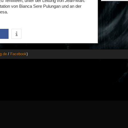
zu Tenfifteen, unter der Leitung von Jean-Marc
tation von Bianca Sere Pulungan und an der
esa.
g.de
/
Facebook
)