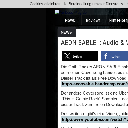
Cookies erleichtern die Bereitstellung unserer Dienste. Mi
News
Reviews
Film+Hörs
NEWS
AEON SABLE :: Audio & 
teilen
teilen
Die Goth Rocker AEON SABLE haben
dem einen Coversong handelt es sic
Dieser Track ist als Free Download hi
http://aeonsable.bandcamp.com/t
Der andere Coversong ist eine Übe
„This is Gothic Rock“ Sampler – na
dieser Track zum freien Download 
Des weiteren gibt’s eine Video, „hid
http://www.youtube.com/watc