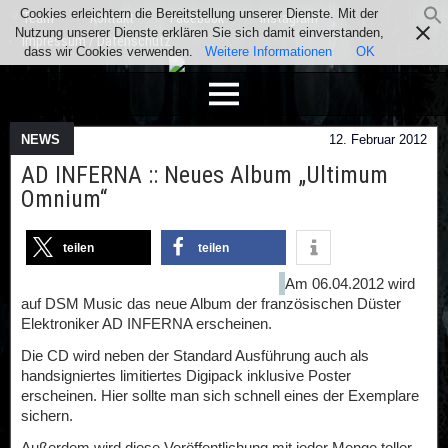
Cookies erleichtern die Bereitstellung unserer Dienste. Mit der
Team
Kontakt
Facebook
Instagram
Nutzung unserer Dienste erklären Sie sich damit einverstanden,
Impressum / Datenschutz
dass wir Cookies verwenden.
Weitere Informationen
OK
NEWS
12. Februar 2012
AD INFERNA :: Neues Album „Ultimum
Omnium“
teilen
teilen
Am 06.04.2012 wird
auf DSM Music das neue Album der französischen Düster
Elektroniker AD INFERNA erscheinen.
Die CD wird neben der Standard Ausführung auch als
handsigniertes limitiertes Digipack inklusive Poster
erscheinen. Hier sollte man sich schnell eines der Exemplare
sichern.
Außerdem wird diese Veröffentlichung mit jeder Menge toller