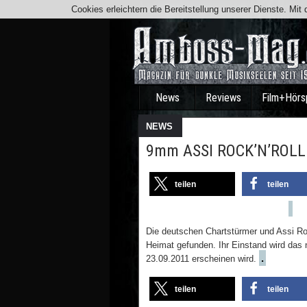
Cookies erleichtern die Bereitstellung unserer Dienste. Mi
News
Reviews
Film+Hörs
NEWS
9mm ASSI ROCK’N’ROLL 
teilen
teilen
Die deutschen Chartstürmer und Assi R
Heimat gefunden. Ihr Einstand wird das
.
23.09.2011 erscheinen wird.
teilen
teilen