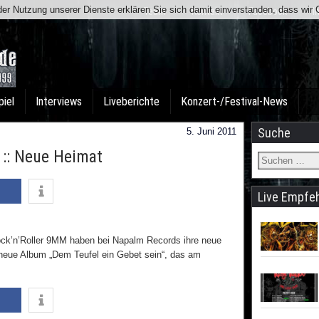
t der Nutzung unserer Dienste erklären Sie sich damit einverstanden, dass wi
Team
Kontakt
Facebook
I
piel
Interviews
Liveberichte
Konzert-/Festival-News
Suche
5. Juni 2011
:: Neue Heimat
Live Empfe
ock’n’Roller 9MM haben bei Napalm Records ihre neue
 neue Album „Dem Teufel ein Gebet sein“, das am