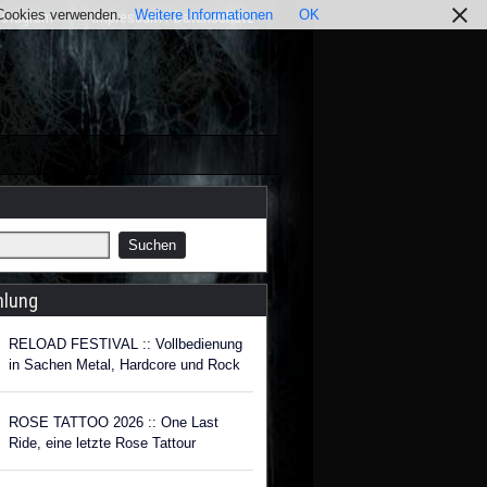
r Cookies verwenden.
Weitere Informationen
OK
nstagram
Impressum / Datenschutz
hlung
RELOAD FESTIVAL :: Vollbedienung
in Sachen Metal, Hardcore und Rock
ROSE TATTOO 2026 :: One Last
Ride, eine letzte Rose Tattour