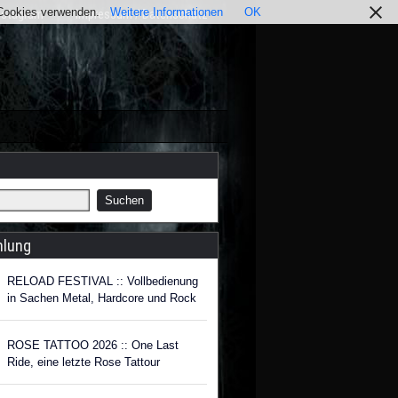
r Cookies verwenden.
Weitere Informationen
OK
nstagram
Impressum / Datenschutz
hlung
RELOAD FESTIVAL :: Vollbedienung
in Sachen Metal, Hardcore und Rock
ROSE TATTOO 2026 :: One Last
Ride, eine letzte Rose Tattour