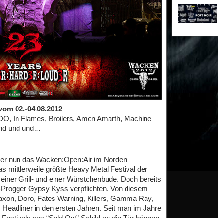
vom 02.-04.08.2012
 UDO, In Flames, Broilers, Amon Amarth, Machine
 und und und…
mer nun das Wacken:Open:Air im Norden
s mittlerweile größte Heavy Metal Festival der
 einer Grill- und einer Würstchenbude. Doch bereits
-Progger Gypsy Kyss verpflichten. Von diesem
 Saxon, Doro, Fates Warning, Killers, Gamma Ray,
Headliner in den ersten Jahren. Seit man im Jahre
Festivals das “Sold Out” Schild an die Tür hängen