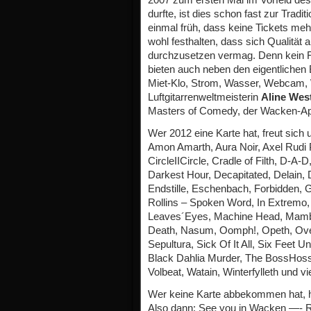
durfte, ist dies schon fast zur Tra
einmal früh, dass keine Tickets me
wohl festhalten, dass sich Qualität a
durchzusetzen vermag. Denn kein Fes
bieten auch neben den eigentlichen 
Miet-Klo, Strom, Wasser, Webcam, 
Luftgitarrenweltmeisterin
Aline Wes
Masters of Comedy, der Wacken-A
Wer 2012 eine Karte hat, freut sic
Amon Amarth, Aura Noir, Axel Rudi P
CircleIICircle, Cradle of Filth, D-
Darkest Hour, Decapitated, Delain,
Endstille, Eschenbach, Forbidden,
Rollins – Spoken Word, In Extremo,
Leaves´Eyes, Machine Head, Mambo 
Death, Nasum, Oomph!, Opeth, OverK
Sepultura, Sick Of It All, Six Feet 
Black Dahlia Murder, The BossHoss,
Volbeat, Watain, Winterfylleth und 
Wer keine Karte abbekommen hat,
Also dann: See you in Wacken —- Ra