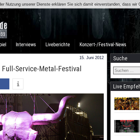
t der Nutzung unserer Dienste erklären Sie sich damit einverstanden, dass wi
Team
Kontakt
Facebook
I
piel
Interviews
Liveberichte
Konzert-/Festival-News
Suche
15. Juni 2012
Full-Service-Metal-Festival
Live Empfe