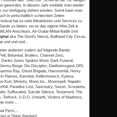
dition geworden. In diesem Jahr meldete man wieder
hr zur Verfügung stehen würden. Somit kann man
uch in wirtschaftlich schlechten Zeiten
tival hat so viele Attraktionen und Services zu
Bands zu bieten, sei es das eigene Miet-Zelt &
WLAN-Anschluss, Air-Guitar-Metal-Battle (mit
tphal
aka The Devil’s Niece), Bullhead City Circus,
pp und und und…
h unter anderem zudem auf folgende Bands:
ell, Betontod, Broilers, Channel Zero,
A-D, Danko Jones Spoken Word, Dark Funeral,
 Dimmu Borgir, Dio Disciples, Dødheimsgard, DRI,
 Gamma Ray, Ghost Brigade, Hammerfall, Henry
 In Flames, Kamelot, Kellermensch, Kylesa,
Kurt, Ministry, Mono Inc., Moonspell, Napalm
ill, Paradise Lost, Sanctuary, Saxon, Scorpions,
Under, Suffocated, Suicide Silence, Testament, The
 Torfrock, U.D.O, Unearth, Victims of Madness,
viele mehr…
 hat Pech…
in or Shine (bastian)