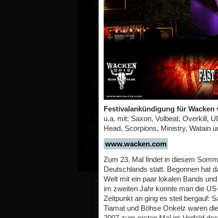
Festivalankündigung für Wacken 
u.a. mit: Saxon, Volbeat, Overkill,
Head, Scorpions, Ministry, Watain
www.wacken.com
Zum 23. Mal findet in diesem Som
Deutschlands statt. Begonnen hat da
Welt mit ein paar lokalen Bands und
im zweiten Jahr konnte man die US
Zeitpunkt an ging es steil bergauf:
Tiamat und Böhse Onkelz waren die 
2007 zum ersten Mal im Vorfeld des 