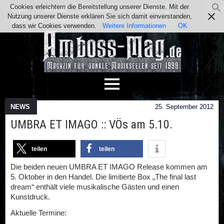
Cookies erleichtern die Bereitstellung unserer Dienste. Mit der
Team
Kontakt
Facebook
Instagram
Nutzung unserer Dienste erklären Sie sich damit einverstanden,
Impressum / Datenschutz
dass wir Cookies verwenden.
Weitere Informationen
OK
NEWS
25. September 2012
UMBRA ET IMAGO :: VÖs am 5.10.
teilen
teilen
Die beiden neuen UMBRA ET IMAGO Release kommen am
5. Oktober in den Handel. Die limitierte Box „The final last
dream“ enthält viele musikalische Gästen und einen
Kunstdruck.
Aktuelle Termine: