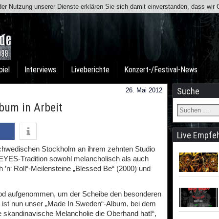
t der Nutzung unserer Dienste erklären Sie sich damit einverstanden, dass wi
Team
Kontakt
Facebook
I
piel
Interviews
Liveberichte
Konzert-/Festival-News
Suche
26. Mai 2012
bum in Arbeit
Live Empfe
chwedischen Stockholm an ihrem zehnten Studio
 EYES-Tradition sowohl melancholisch als auch
h ’n‘ Roll“-Meilensteine „Blessed Be“ (2000) und
wood aufgenommen, um der Scheibe den besonderen
s ist nun unser „Made In Sweden“-Album, bei dem
 skandinavische Melancholie die Oberhand hat!“,