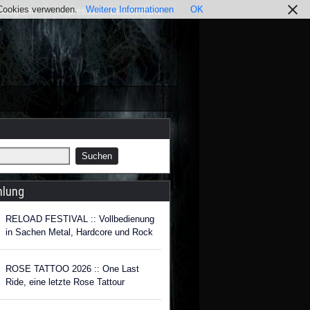
r Cookies verwenden.
Weitere Informationen
OK
nstagram
Impressum / Datenschutz
hlung
RELOAD FESTIVAL :: Vollbedienung
in Sachen Metal, Hardcore und Rock
ROSE TATTOO 2026 :: One Last
Ride, eine letzte Rose Tattour