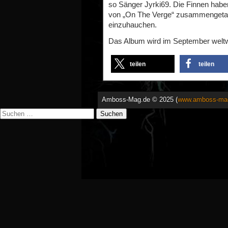
so Sänger Jyrki69. Die Finnen hab
von „On The Verge“ zusammengetan
einzuhauchen.
Das Album wird im September weltwe
teilen
teilen
Amboss-Mag.de © 2025 (
www.amboss-ma