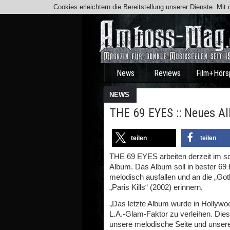
Cookies erleichtern die Bereitstellung unserer Dienste. Mi
News
Reviews
Film+Hörs
NEWS
THE 69 EYES :: Neues Al
teilen
teilen
THE 69 EYES arbeiten derzeit im s
Album. Das Album soll in bester 69
melodisch ausfallen und an die „Got
„Paris Kills“ (2002) erinnern.
„Das letzte Album wurde in Holly
L.A.-Glam-Faktor zu verleihen. Die
unsere melodische Seite und unsere