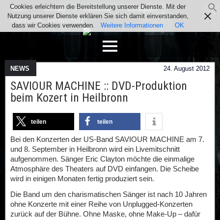
Cookies erleichtern die Bereitstellung unserer Dienste. Mit der
Team
Kontakt
Facebook
Instagram
Nutzung unserer Dienste erklären Sie sich damit einverstanden,
Impressum / Datenschutz
dass wir Cookies verwenden.
Weitere Informationen
OK
NEWS
24. August 2012
SAVIOUR MACHINE :: DVD-Produktion
beim Kozert in Heilbronn
teilen
teilen
Bei den Konzerten der US-Band SAVIOUR MACHINE am 7.
und 8. September in Heilbronn wird ein Livemitschnitt
aufgenommen. Sänger Eric Clayton möchte die einmalige
Atmosphäre des Theaters auf DVD einfangen. Die Scheibe
wird in einigen Monaten fertig produziert sein.
Die Band um den charismatischen Sänger ist nach 10 Jahren
ohne Konzerte mit einer Reihe von Unplugged-Konzerten
zurück auf der Bühne. Ohne Maske, ohne Make-Up – dafür