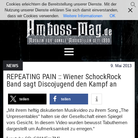
Cookies erleichtern die Bereitstellung unserer Dienste. Mit der
Team
Kontakt
Facebook
Instagram
Nutzung unserer Dienste erklären Sie sich damit einverstanden,
Impressum / Datenschutz
dass wir Cookies verwenden.
Weitere Informationen
OK
NEWS
9. Mai 2013
REPEATING PAIN :: Wiener SchockRock
Band sagt Discojugend den Kampf an
teilen
teilen
„Mit ihrem heftig diskutierten Musikvideo zu ihrem Song „The
Unpresentables“ halten sie der Gesellschaft einen Spiegel
vors Gesicht. In diesem Video wurden bewusst Tabuthemen
dargestellt um Aufmerksamkeit zu erregen.“