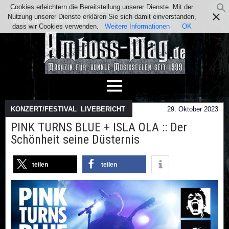
Cookies erleichtern die Bereitstellung unserer Dienste. Mit der
Team
Kontakt
Facebook
Instagram
Nutzung unserer Dienste erklären Sie sich damit einverstanden,
Impressum / Datenschutz
dass wir Cookies verwenden.
Weitere Informationen
OK
KONZERT/FESTIVAL
,
LIVEBERICHT
29. Oktober 2023
PINK TURNS BLUE + ISLA OLA :: Der
Schönheit seine Düsternis
teilen
teilen