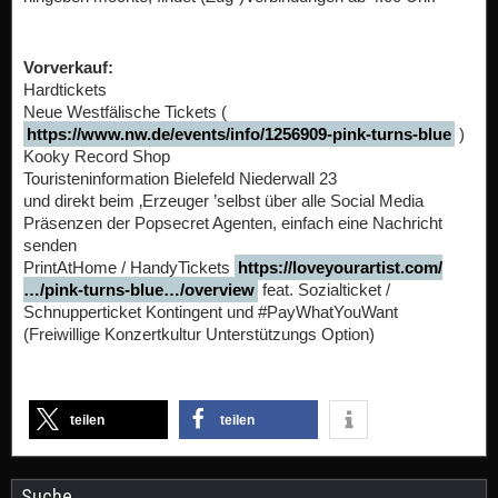
Vorverkauf:
Hardtickets
Neue Westfälische Tickets (
https://www.nw.de/events/info/1256909-pink-turns-blue
)
Kooky Record Shop
Touristeninformation Bielefeld Niederwall 23
und direkt beim ‚Erzeuger ’selbst über alle Social Media
Präsenzen der Popsecret Agenten, einfach eine Nachricht
senden
PrintAtHome / HandyTickets
https://loveyourartist.com/
…/pink-turns-blue…/overview
feat. Sozialticket /
Schnupperticket Kontingent und #PayWhatYouWant
(Freiwillige Konzertkultur Unterstützungs Option)
teilen
teilen
Suche