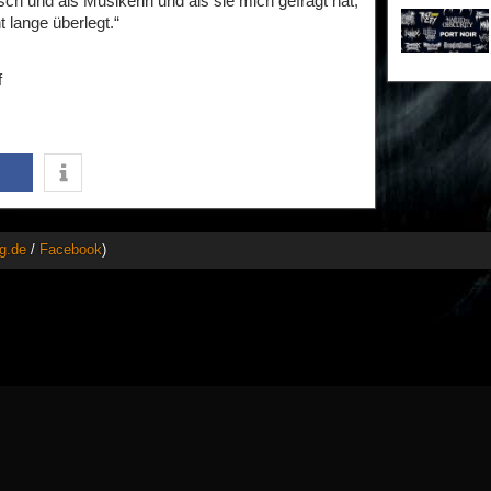
h und als Musikerin und als sie mich gefragt hat,
t lange überlegt.“
f
g.de
/
Facebook
)