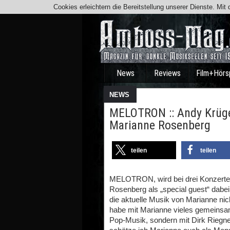
Cookies erleichtern die Bereitstellung unserer Dienste. Mi
News
Reviews
Film+Hörs
NEWS
MELOTRON :: Andy Krüger
Marianne Rosenberg
teilen
teilen
MELOTRON, wird bei drei Konzerte
Rosenberg als „special guest“ dabei
die aktuelle Musik von Marianne nich
habe mit Marianne vieles gemeinsam.
Pop-Musik, sondern mit Dirk Riegn