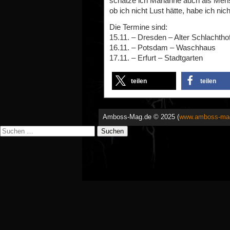
schätze ich Marianne auch als Mensc
ob ich nicht Lust hätte, habe ich nich
Die Termine sind:
15.11. – Dresden – Alter Schlachtho
16.11. – Potsdam – Waschhaus
17.11. – Erfurt – Stadtgarten
teilen
teilen
Amboss-Mag.de © 2025 (
www.amboss-ma