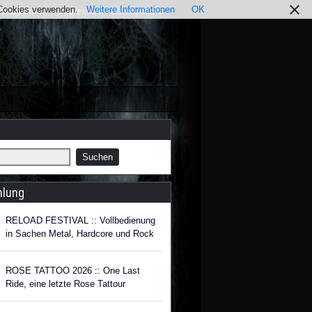
r Cookies verwenden.
Weitere Informationen
OK
nstagram
Impressum / Datenschutz
hlung
RELOAD FESTIVAL :: Vollbedienung
in Sachen Metal, Hardcore und Rock
ROSE TATTOO 2026 :: One Last
Ride, eine letzte Rose Tattour