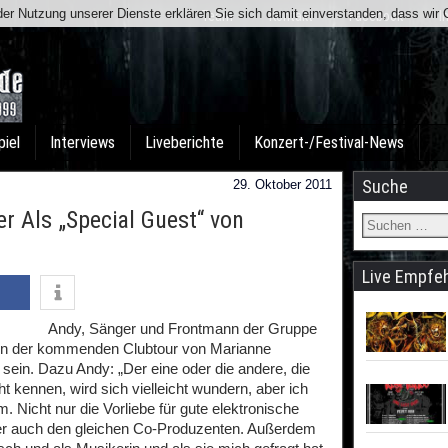
t der Nutzung unserer Dienste erklären Sie sich damit einverstanden, dass wi
Team
Kontakt
Facebook
I
piel
Interviews
Liveberichte
Konzert-/Festival-News
Suche
29. Oktober 2011
 Als „Special Guest“ von
Live Empfe
Andy, Sänger und Frontmann der Gruppe
n der kommenden Clubtour von Marianne
 sein. Dazu Andy: „Der eine oder die andere, die
t kennen, wird sich vielleicht wundern, aber ich
 Nicht nur die Vorliebe für gute elektronische
er auch den gleichen Co-Produzenten. Außerdem